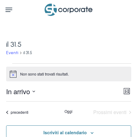
Skip
Menu
to
main
content
il 31.5
Eventi
il 31.5
Eventi
Non sono stati trovati risultati.
Notice
Ev
In arrivo
Vis
Lista
Vi
Seleziona
Na
la
Na
Oggi
Prossimi eventi
Eventi
precedenti
data.
Iscriviti al calendario