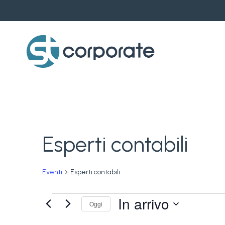
Skip
to
main
content
Esperti contabili
Eventi
Esperti contabili
Eventi
In arrivo
Oggi
Seleziona