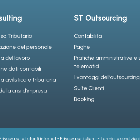
ulting
ST Outsourcing
so Tributario
Contabilità
azione del personale
Paghe
a del lavoro
Pratiche amministrative e s
telematici
ne dati contabili
I vantaggi dell’outsourcing
civilistica e tributaria
Suite Clienti
ella crisi d’impresa
Booking
Privacy per gli utenti internet
-
Privacy per i clienti
-
Termini e condizioni