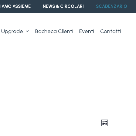
IAMO ASSIEME
NEWS & CIRCOLARI
SCADENZARIO
Upgrade
Bacheca Clienti
Eventi
Contatti
Vist
Event
Lista