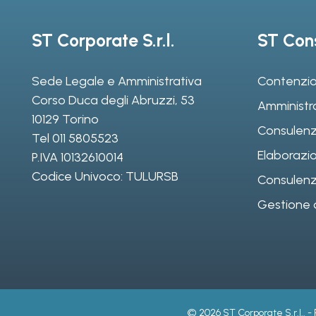
ST Corporate S.r.l.
ST Cons
Sede Legale e Amministrativa
Contenzio
Corso Duca degli Abruzzi, 53
Amministr
10129 Torino
Consulenz
Tel
011 5805523
Elaborazio
P.IVA 10132610014
Codice Univoco: TULURSB
Consulenza 
Gestione d
© 2026 ST Corporate S.r.l.. -