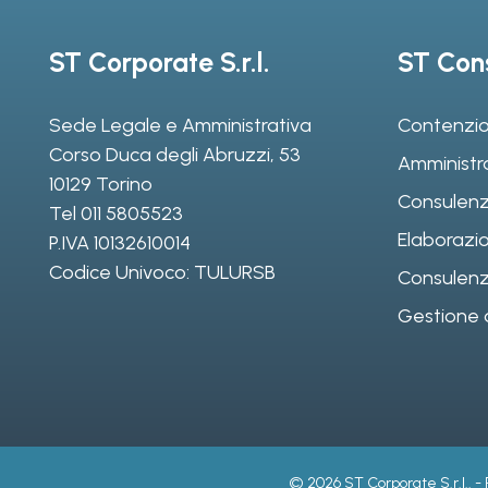
ST Corporate S.r.l.
ST Cons
Sede Legale e Amministrativa
Contenzio
Corso Duca degli Abruzzi, 53
Amministr
10129 Torino
Consulenz
Tel
011 5805523
Elaborazio
P.IVA 10132610014
Codice Univoco: TULURSB
Consulenza 
Gestione d
© 2026 ST Corporate S.r.l.. -