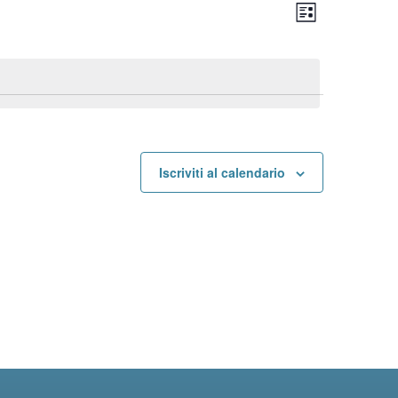
Vist
Event
Lista
Viste
Navi
Navig
Iscriviti al calendario