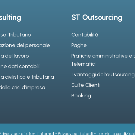
ulting
ST Outsourcing
so Tributario
Contabilità
azione del personale
Paghe
a del lavoro
Pratiche amministrative e s
telematici
ne dati contabili
I vantaggi dell’outsourcing
civilistica e tributaria
Suite Clienti
ella crisi d’impresa
Booking
Privacy per gli utenti internet
-
Privacy per i clienti
-
Termini e condizioni