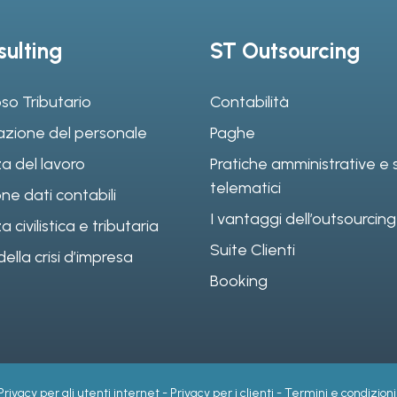
ulting
ST Outsourcing
so Tributario
Contabilità
azione del personale
Paghe
a del lavoro
Pratiche amministrative e s
telematici
ne dati contabili
I vantaggi dell’outsourcing
civilistica e tributaria
Suite Clienti
ella crisi d’impresa
Booking
Privacy per gli utenti internet
-
Privacy per i clienti
-
Termini e condizioni