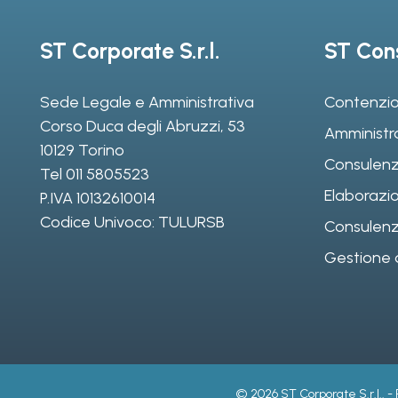
ST Corporate S.r.l.
ST Cons
Sede Legale e Amministrativa
Contenzio
Corso Duca degli Abruzzi, 53
Amministr
10129 Torino
Consulenz
Tel
011 5805523
Elaborazio
P.IVA 10132610014
Codice Univoco: TULURSB
Consulenza 
Gestione d
© 2026 ST Corporate S.r.l.. -