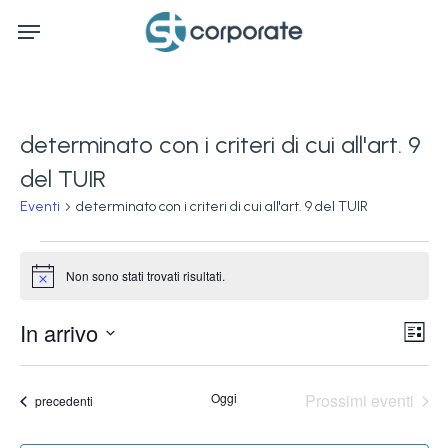
Skip
Menu
to
main
content
determinato con i criteri di cui all'art. 9
del TUIR
Eventi
determinato con i criteri di cui all'art. 9 del TUIR
Eventi
Non sono stati trovati risultati.
Notice
Ev
In arrivo
Vis
Lista
Vi
Seleziona
Na
la
Na
Oggi
Prossimi eventi
Eventi
precedenti
data.