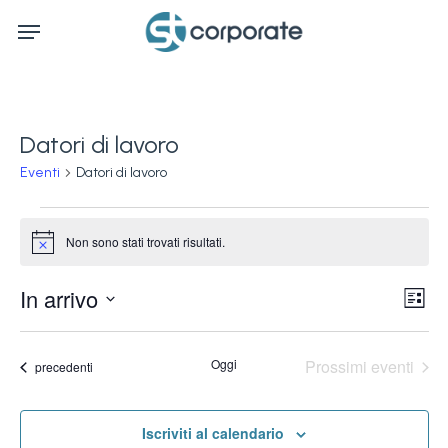
Skip
Menu
to
main
content
Datori di lavoro
Eventi
Datori di lavoro
Eventi
Non sono stati trovati risultati.
Notice
Ev
In arrivo
Vis
Lista
Vi
Seleziona
Na
la
Na
Oggi
Prossimi eventi
Eventi
precedenti
data.
Iscriviti al calendario