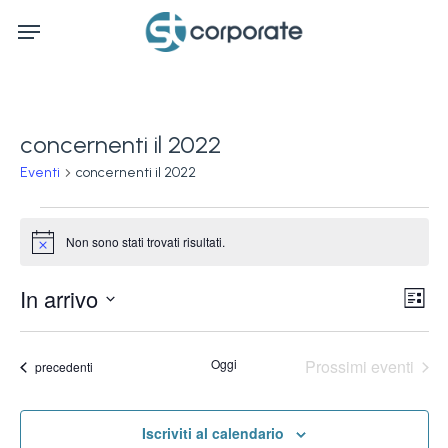
Skip
Menu
to
main
content
concernenti il 2022
Eventi
concernenti il 2022
Eventi
Non sono stati trovati risultati.
Notice
Ev
In arrivo
Vis
Lista
Vi
Seleziona
Na
la
Na
Oggi
Prossimi eventi
Eventi
precedenti
data.
Iscriviti al calendario