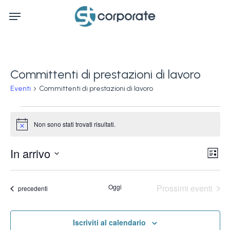
Skip
Menu
to
main
content
Committenti di prestazioni di lavoro
Eventi
Committenti di prestazioni di lavoro
Eventi
Non sono stati trovati risultati.
Notice
Ev
In arrivo
Vis
Lista
Vi
Seleziona
Na
la
Na
Oggi
Prossimi eventi
Eventi
precedenti
data.
Iscriviti al calendario