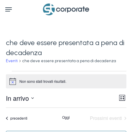
Skip
Menu
to
main
content
che deve essere presentata a pena di
decadenza
Eventi
che deve essere presentata a pena di decadenza
Eventi
Non sono stati trovati risultati.
Notice
Ev
In arrivo
Vis
Lista
Vi
Seleziona
Na
la
Na
Oggi
Prossimi eventi
Eventi
precedenti
data.