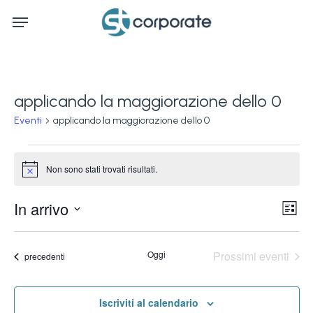
Skip
Menu
to
main
content
applicando la maggiorazione dello 0
Eventi
applicando la maggiorazione dello 0
Eventi
Non sono stati trovati risultati.
Notice
Ev
In arrivo
Vis
Lista
Vi
Seleziona
Na
la
Na
Oggi
Prossimi eventi
Eventi
precedenti
data.
Iscriviti al calendario