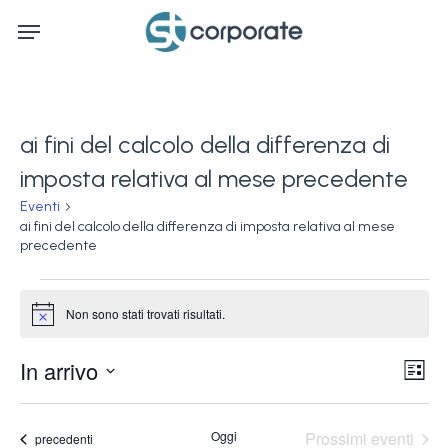
Skip
Menu
to
main
content
ai fini del calcolo della differenza di
imposta relativa al mese precedente
Eventi
ai fini del calcolo della differenza di imposta relativa al mese
precedente
Eventi
Non sono stati trovati risultati.
Notice
Ev
In arrivo
Vis
Lista
Vi
Seleziona
Na
la
Na
Oggi
Prossimi eventi
Eventi
precedenti