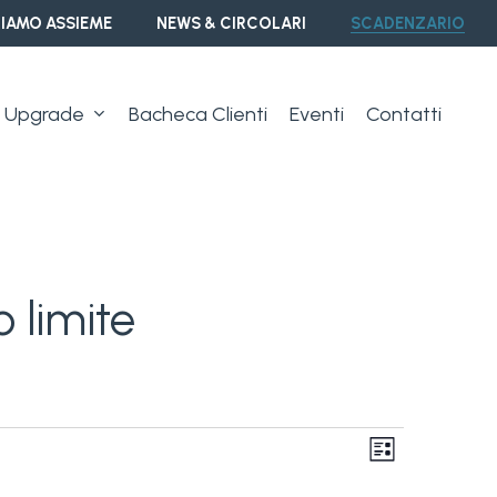
IAMO ASSIEME
NEWS & CIRCOLARI
SCADENZARIO
Upgrade
Bacheca Clienti
Eventi
Contatti
o limite
Vist
Event
Lista