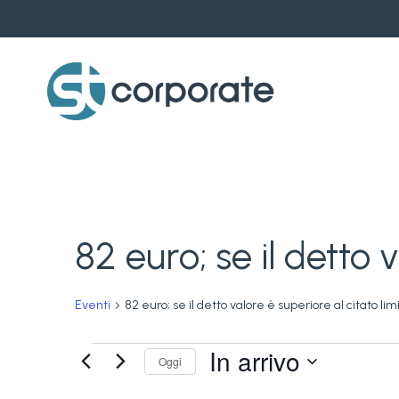
Skip
to
main
content
82 euro; se il detto 
Eventi
82 euro; se il detto valore è superiore al citato lim
Eventi
In arrivo
Oggi
Seleziona