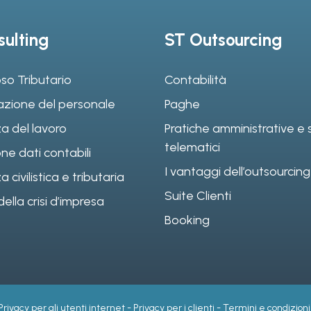
ulting
ST Outsourcing
so Tributario
Contabilità
azione del personale
Paghe
a del lavoro
Pratiche amministrative e s
telematici
ne dati contabili
I vantaggi dell’outsourcing
civilistica e tributaria
Suite Clienti
ella crisi d’impresa
Booking
Privacy per gli utenti internet
-
Privacy per i clienti
-
Termini e condizioni