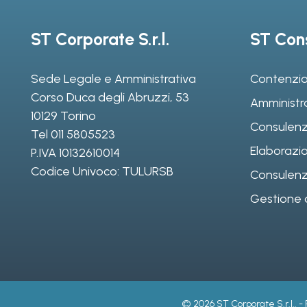
ST Corporate S.r.l.
ST Cons
Sede Legale e Amministrativa
Contenzio
Corso Duca degli Abruzzi, 53
Amministr
10129 Torino
Consulenz
Tel
011 5805523
Elaborazio
P.IVA 10132610014
Codice Univoco: TULURSB
Consulenza 
Gestione d
© 2026 ST Corporate S.r.l.. -