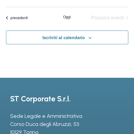
Lista
Vi
Seleziona
Na
la
Na
Oggi
Prossimi eventi
Eventi
precedenti
data.
Iscriviti al calendario
ST Corporate S.r.l.
Sede Legale e Amministrativa
Corso Duca degli Abruzzi, 53
10129 Torino