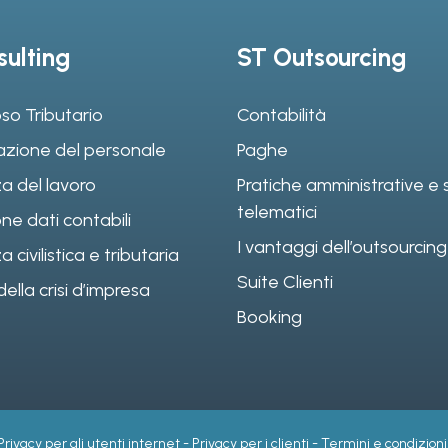
ulting
ST Outsourcing
so Tributario
Contabilità
azione del personale
Paghe
a del lavoro
Pratiche amministrative e s
telematici
ne dati contabili
I vantaggi dell’outsourcing
civilistica e tributaria
Suite Clienti
ella crisi d’impresa
Booking
Privacy per gli utenti internet
-
Privacy per i clienti
-
Termini e condizioni