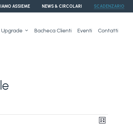
IAMO ASSIEME
NEWS & CIRCOLARI
SCADENZARIO
Upgrade
Bacheca Clienti
Eventi
Contatti
le
Vist
Event
Lista