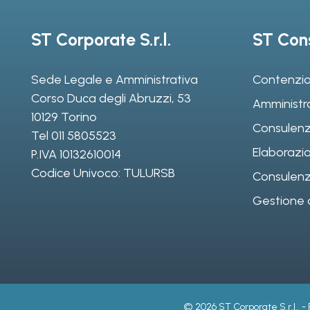
ST Corporate S.r.l.
ST Cons
Sede Legale e Amministrativa
Contenzio
Corso Duca degli Abruzzi, 53
Amministr
10129 Torino
Consulenz
Tel
011 5805523
Elaborazio
P.IVA 10132610014
Codice Univoco: TULURSB
Consulenza 
Gestione d
© 2026 ST Corporate S.r.l.. -