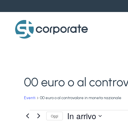
Skip
to
main
content
00 euro o al contro
Eventi
00 euro o al controvalore in moneta nazionale
Eventi
In arrivo
Oggi
Seleziona