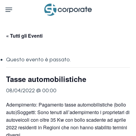
Skip
Menu
to
main
content
« Tutti gli Eventi
Questo evento è passato.
Tasse automobilistiche
08/04/2022 @ 00:00
Adempimento: Pagamento tasse automobilistiche (bollo
auto)Soggetti: Sono tenuti all’adempimento i proprietari di
autoveicoli con oltre 35 Kw con bollo scadente ad aprile
2022 residenti in Regioni che non hanno stabilito termini
diversi.