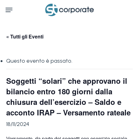
Skip
Menu
to
main
content
« Tutti gli Eventi
Questo evento è passato.
Soggetti “solari” che approvano il
bilancio entro 180 giorni dalla
chiusura dell’esercizio – Saldo e
acconto IRAP – Versamento rateale
18/11/2024
Versamento, da parte dei soggetti con esercizio sociale