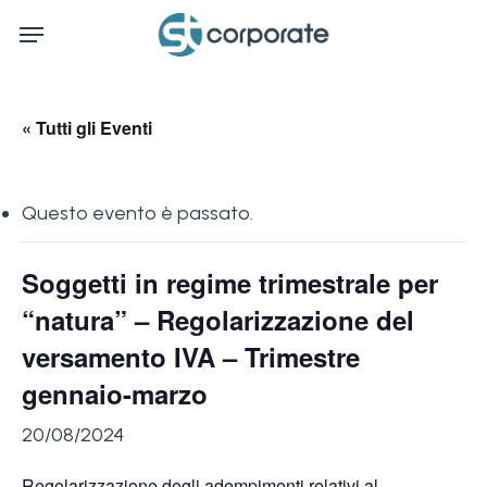
Skip
Menu
to
main
content
« Tutti gli Eventi
Questo evento è passato.
Soggetti in regime trimestrale per
“natura” – Regolarizzazione del
versamento IVA – Trimestre
gennaio-marzo
20/08/2024
Regolarizzazione degli adempimenti relativi al