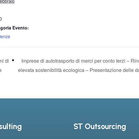
ebbraio
0
goria Evento:
denze
ni di
Imprese di autotrasporto di merci per conto terzi – Ri
e
elevata sostenibilità ecologica – Presentazione delle
ulting
ST Outsourcing