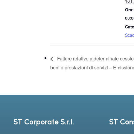
16 F
Ora:
00:0
Cate
Sca
Fatture relative a determinate cessio
beni o prestazioni di servizi – Emission
ST Corporate S.r.l.
ST Cons