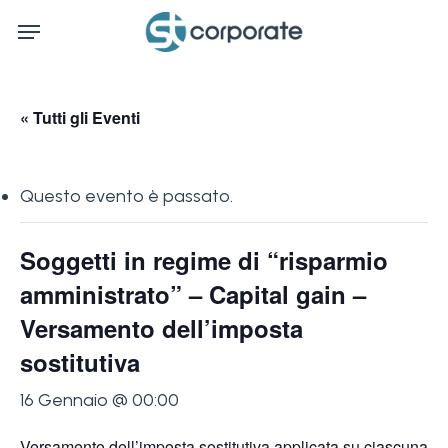
Skip
Menu
to
main
content
« Tutti gli Eventi
Questo evento è passato.
Soggetti in regime di “risparmio
amministrato” – Capital gain –
Versamento dell’imposta
sostitutiva
16 Gennaio @ 00:00
Versamento dell’imposta sostitutiva applicata su ciascuna