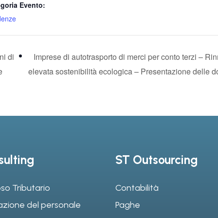
goria Evento:
denze
ni di
Imprese di autotrasporto di merci per conto terzi – Ri
e
elevata sostenibilità ecologica – Presentazione delle
ulting
ST Outsourcing
so Tributario
Contabilità
azione del personale
Paghe