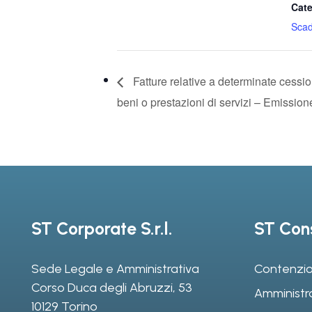
Cate
Sca
Fatture relative a determinate cessio
beni o prestazioni di servizi – Emission
ST Corporate S.r.l.
ST Cons
Sede Legale e Amministrativa
Contenzio
Corso Duca degli Abruzzi, 53
Amministr
10129 Torino