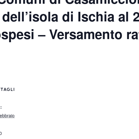
ll’isola di Ischia al 
spesi – Versamento ra
TAGLI
:
ebbraio
0