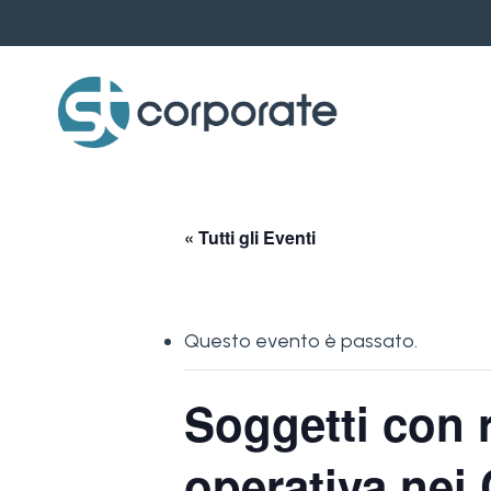
Skip
to
main
content
« Tutti gli Eventi
Questo evento è passato.
Soggetti con 
operativa nei