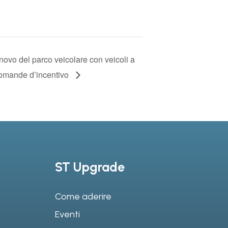
nnovo del parco veicolare con veicoli a
 domande d’incentivo
ST Upgrade
Come aderire
Eventi