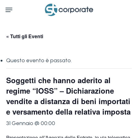
Skip
Menu
to
main
content
« Tutti gli Eventi
Questo evento è passato.
Soggetti che hanno aderito al
regime “IOSS” – Dichiarazione
vendite a distanza di beni importati
e versamento della relativa imposta
31 Gennaio @ 00:00
Presentazione all’Agenzia delle Entrate, in via telematica,