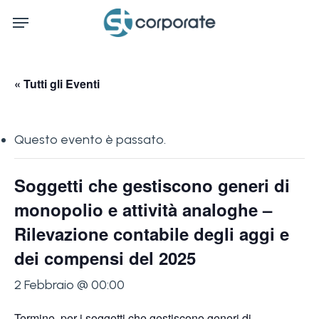
Skip
Menu
to
main
content
« Tutti gli Eventi
Questo evento è passato.
Soggetti che gestiscono generi di
monopolio e attività analoghe –
Rilevazione contabile degli aggi e
dei compensi del 2025
2 Febbraio @ 00:00
Termine, per i soggetti che gestiscono generi di