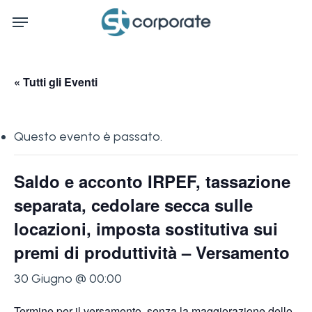
Skip
Menu
to
main
content
« Tutti gli Eventi
Questo evento è passato.
Saldo e acconto IRPEF, tassazione
separata, cedolare secca sulle
locazioni, imposta sostitutiva sui
premi di produttività – Versamento
30 Giugno @ 00:00
Termine per il versamento, senza la maggiorazione dello