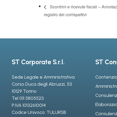
Scontrini e ricevute fiscali – Annota
registro dei corrispettivi
ST Corporate S.r.l.
ST Cons
Sede Legale e Amministrativa
Contenzio
Corso Duca degli Abruzzi, 53
Amministr
10129 Torino
Consulenz
Tel
011 5805523
Elaborazio
P.IVA 10132610014
Codice Univoco: TULURSB
Consulenza 