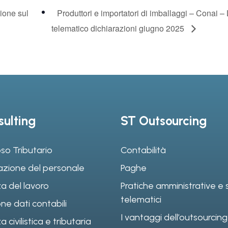
zione sul
Produttori e importatori di imballaggi – Conai –
telematico dichiarazioni giugno 2025
ulting
ST Outsourcing
so Tributario
Contabilità
azione del personale
Paghe
a del lavoro
Pratiche amministrative e s
telematici
ne dati contabili
I vantaggi dell’outsourcing
civilistica e tributaria