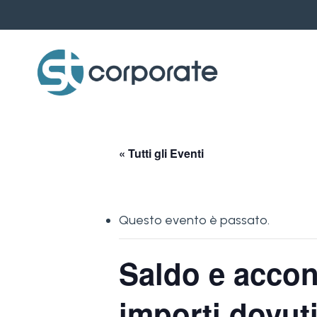
Skip
to
main
content
« Tutti gli Eventi
Questo evento è passato.
Saldo e accon
importi dovut