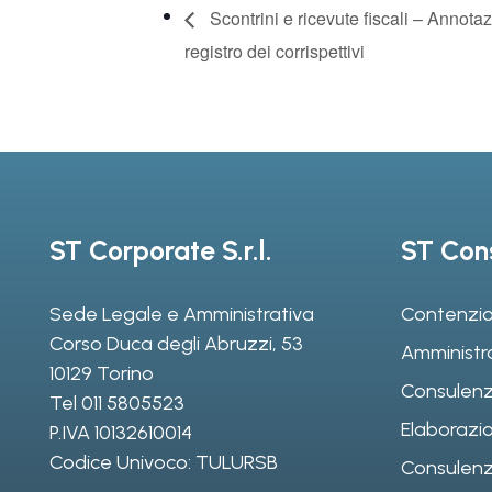
Scontrini e ricevute fiscali – Annota
registro dei corrispettivi
ST Corporate S.r.l.
ST Cons
Sede Legale e Amministrativa
Contenzio
Corso Duca degli Abruzzi, 53
Amministr
10129 Torino
Consulenz
Tel
011 5805523
Elaborazio
P.IVA 10132610014
Codice Univoco: TULURSB
Consulenza 