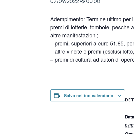
07/09/2022 @ 00:00
Adempimento: Termine ultimo per il 
premi di lotterie, tombole, pesche a 
altre manifestazioni;
– premi, superiori a euro 51,65, pe
– altre vincite e premi (esclusi lott
– premi di cultura ad autori di oper
Salva nel tuo calendario
DET
Data
07/0
Ora: