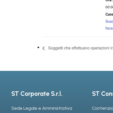
00:0
Cate
Sca
fiscal
Soggetti che effettuano operazioni i
ST Corporate S.r.l.
ST Cons
Sede Legale e Amministrativa
Contenzio