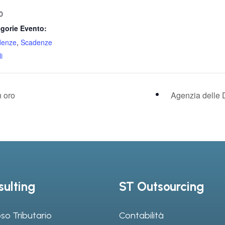
0
gorie Evento:
denze
,
Scadenze
i
n oro
Agenzia delle 
ulting
ST Outsourcing
so Tributario
Contabilità