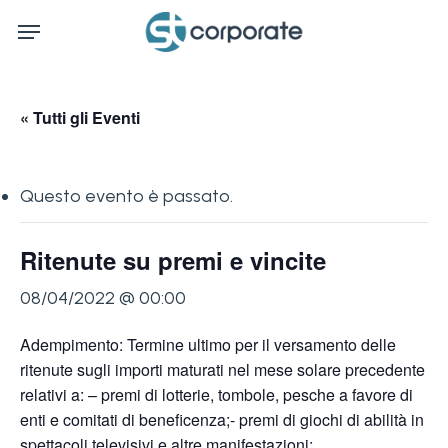
Skip
Menu
to
main
content
« Tutti gli Eventi
Questo evento è passato.
Ritenute su premi e vincite
08/04/2022 @ 00:00
Adempimento: Termine ultimo per il versamento delle
ritenute sugli importi maturati nel mese solare precedente
relativi a: – premi di lotterie, tombole, pesche a favore di
enti e comitati di beneficenza;- premi di giochi di abilità in
spettacoli televisivi e altre manifestazioni;