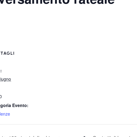
TAGLI
:
iugno
0
goria Evento:
denze