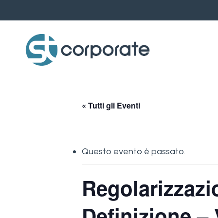
Skip
to
main
content
« Tutti gli Eventi
Questo evento è passato.
Regolarizzazion
Definizione –