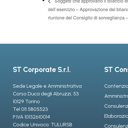
Soggetti che approvano il bilancio en
dell’esercizio – Approvazione del bila
riunione del Consiglio di sorveglianza –
ST Corporate S.r.l.
ST Cons
Sede Legale e Amministrativa
Contenzio
Corso Duca degli Abruzzi, 53
Amministr
10129 Torino
Consulenz
Tel
011 5805523
Elaborazio
P.IVA 10132610014
Codice Univoco: TULURSB
Consulenza 