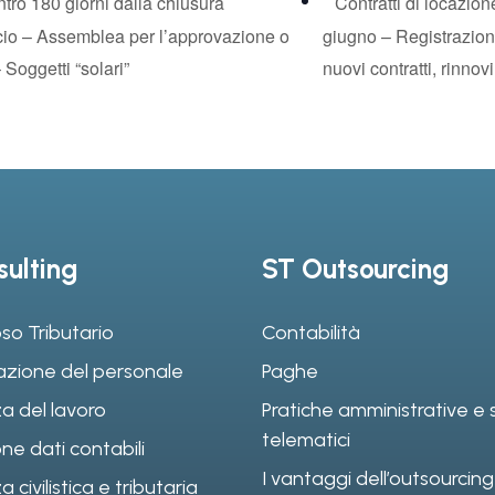
tro 180 giorni dalla chiusura
Contratti di locazio
ncio – Assemblea per l’approvazione o
giugno – Registrazion
 Soggetti “solari”
nuovi contratti, rinnov
ulting
ST Outsourcing
so Tributario
Contabilità
azione del personale
Paghe
a del lavoro
Pratiche amministrative e s
telematici
ne dati contabili
I vantaggi dell’outsourcing
civilistica e tributaria