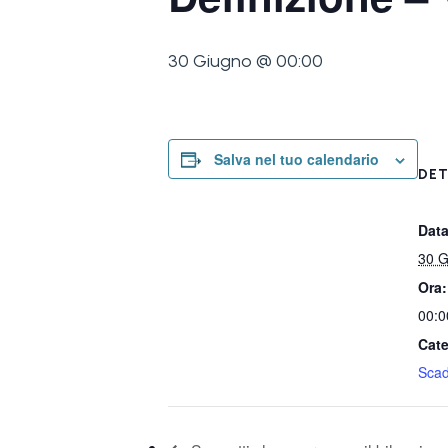
30 Giugno @ 00:00
Salva nel tuo calendario
DET
Data
30 G
Ora:
00:0
Cate
Sca