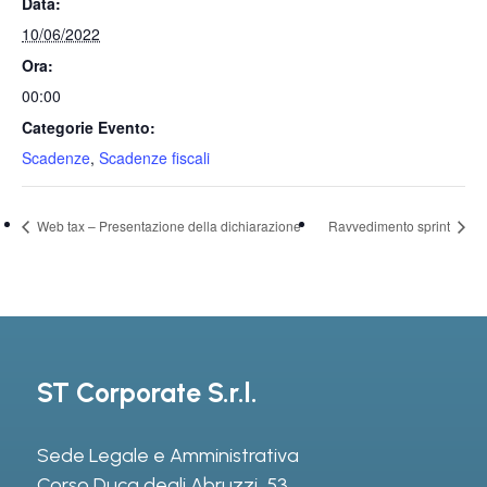
Data:
10/06/2022
Ora:
00:00
Categorie Evento:
Scadenze
,
Scadenze fiscali
Web tax – Presentazione della dichiarazione
Ravvedimento sprint
ST Corporate S.r.l.
Sede Legale e Amministrativa
Corso Duca degli Abruzzi, 53