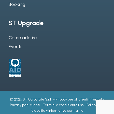
Booking
ST Upgrade
Come aderire
Eventi
© 2026 ST Corporate S.r.l.. -
Privacy per gli utenti internet
-
Privacy per i clienti
-
Termini e condizioni d'uso
-
Politica per
la qualità
-
Informativa centralino