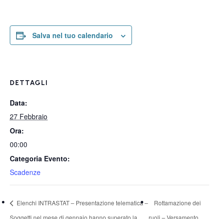
Salva nel tuo calendario
DETTAGLI
Data:
27 Febbraio
Ora:
00:00
Categoria Evento:
Scadenze
Elenchi INTRASTAT – Presentazione telematica –
Rottamazione dei
Soggetti nel mese di gennaio hanno superato la
ruoli – Versamento