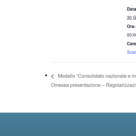
Data
30 G
Ora:
00:0
Cate
Sca
Modello “Consolidato nazionale e 
Omessa presentazione – Regolarizzaz