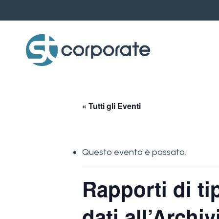
Skip
to
main
content
« Tutti gli Eventi
Questo evento è passato.
Rapporti di t
dati all’Archi