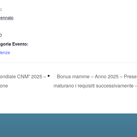
:
ennaio
0
goria Evento:
denze
mondiale CNM” 2025 –
Bonus mamme – Anno 2025 – Present
ione
maturano i requisiti successivamente