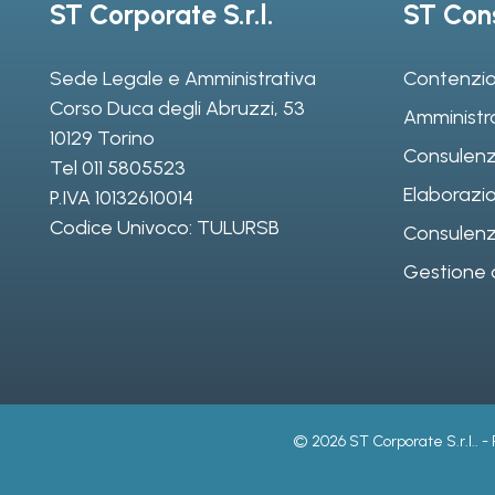
ST Corporate S.r.l.
ST Cons
Sede Legale e Amministrativa
Contenzio
Corso Duca degli Abruzzi, 53
Amministr
10129 Torino
Consulenz
Tel
011 5805523
Elaborazio
P.IVA 10132610014
Codice Univoco: TULURSB
Consulenza 
Gestione d
© 2026 ST Corporate S.r.l.. -