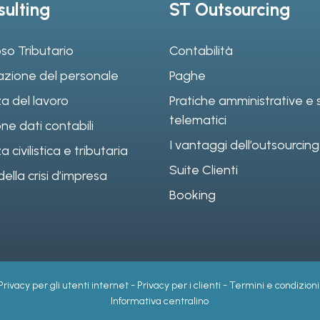
ulting
ST Outsourcing
so Tributario
Contabilità
azione del personale
Paghe
a del lavoro
Pratiche amministrative e s
telematici
ne dati contabili
I vantaggi dell’outsourcing
civilistica e tributaria
Suite Clienti
ella crisi d’impresa
Booking
Privacy per gli utenti internet
-
Privacy per i clienti
-
Termini e condizioni
Informativa centralino