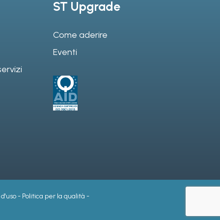
ST Upgrade
Come aderire
Eventi
ervizi
 d'uso
-
Politica per la qualità
-