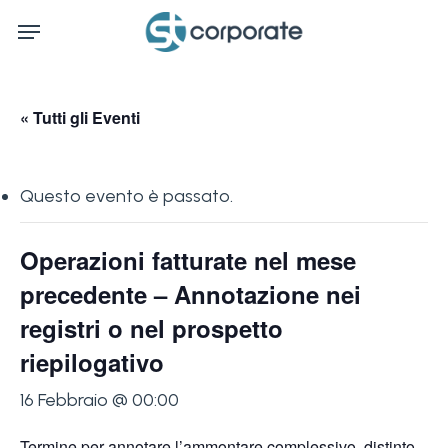
Skip
Menu
to
main
content
« Tutti gli Eventi
Questo evento è passato.
Operazioni fatturate nel mese
precedente – Annotazione nei
registri o nel prospetto
riepilogativo
16 Febbraio @ 00:00
Termine per annotare l’ammontare complessivo, distinto