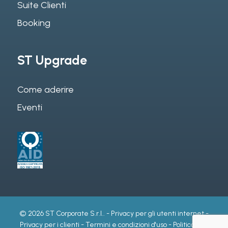
Suite Clienti
Booking
ST Upgrade
Come aderire
Eventi
© 2026 ST Corporate S.r.l.. -
Privacy per gli utenti internet
-
Privacy per i clienti
-
Termini e condizioni d'uso
-
Politica per