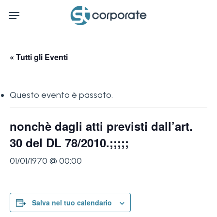
Skip
Menu
to
main
content
« Tutti gli Eventi
Questo evento è passato.
nonchè dagli atti previsti dall’art.
30 del DL 78/2010.;;;;;
01/01/1970 @ 00:00
Salva nel tuo calendario