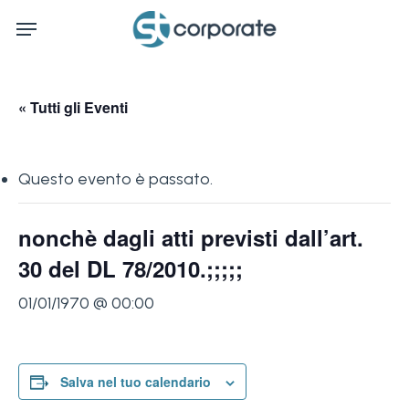
Skip
Menu
to
main
content
« Tutti gli Eventi
Questo evento è passato.
nonchè dagli atti previsti dall’art.
30 del DL 78/2010.;;;;;
01/01/1970 @ 00:00
Salva nel tuo calendario