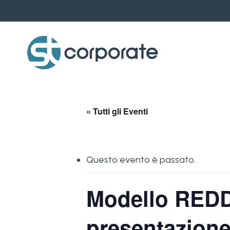
Skip
to
main
content
« Tutti gli Eventi
Questo evento è passato.
Modello REDD
presentazione