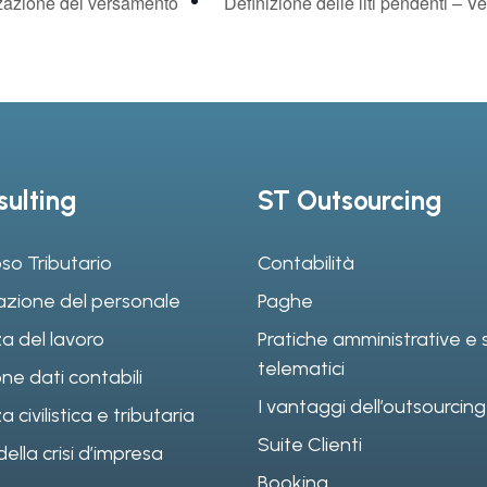
zazione del versamento
Definizione delle liti pendenti – V
ulting
ST Outsourcing
so Tributario
Contabilità
azione del personale
Paghe
a del lavoro
Pratiche amministrative e s
telematici
ne dati contabili
I vantaggi dell’outsourcing
civilistica e tributaria
Suite Clienti
ella crisi d’impresa
Booking