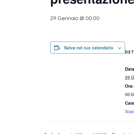
29 Gennaio @ 00:00
Salva nel tuo calendario
DET
Data
29 G
Ora:
00:0
Cate
Sca