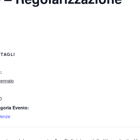
TAGLI
:
ennaio
0
goria Evento:
denze