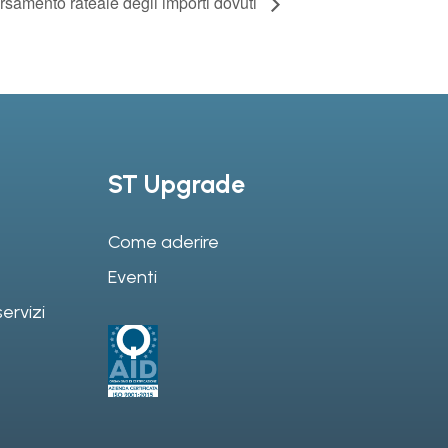
ersamento rateale degli importi dovuti
ST Upgrade
Come aderire
Eventi
ervizi