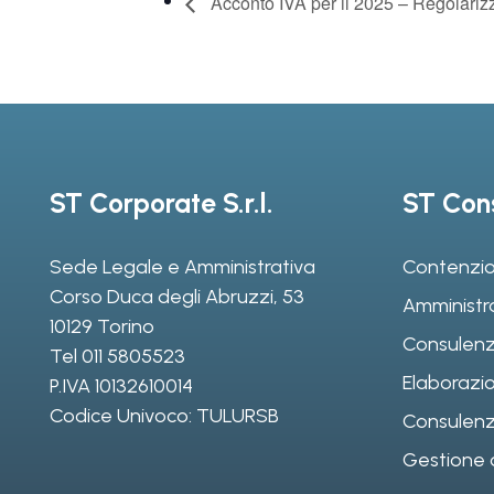
Acconto IVA per il 2025 – Regolariz
ST Corporate S.r.l.
ST Cons
Sede Legale e Amministrativa
Contenzio
Corso Duca degli Abruzzi, 53
Amministr
10129 Torino
Consulenz
Tel
011 5805523
Elaborazio
P.IVA 10132610014
Codice Univoco: TULURSB
Consulenza 
Gestione d