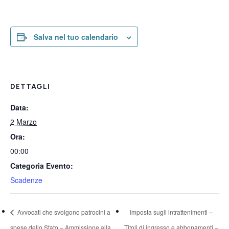
Salva nel tuo calendario
DETTAGLI
Data:
2 Marzo
Ora:
00:00
Categoria Evento:
Scadenze
Avvocati che svolgono patrocini a
Imposta sugli intrattenimenti –
spese dello Stato – Ammissione alla
Titoli di ingresso e abbonamenti –