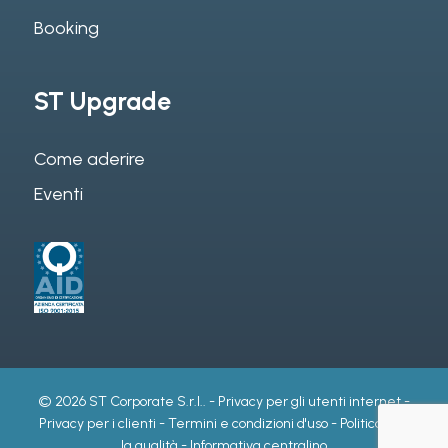
Booking
ST Upgrade
Come aderire
Eventi
© 2026 ST Corporate S.r.l.. -
Privacy per gli utenti internet
-
Privacy per i clienti
-
Termini e condizioni d'uso
-
Politica per
la qualità
-
Informativa centralino