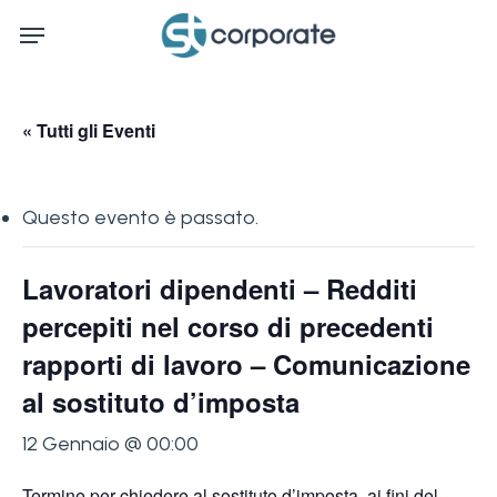
Skip
Menu
to
main
content
« Tutti gli Eventi
Questo evento è passato.
Lavoratori dipendenti – Redditi
percepiti nel corso di precedenti
rapporti di lavoro – Comunicazione
al sostituto d’imposta
12 Gennaio @ 00:00
Termine per chiedere al sostituto d’imposta, ai fini del