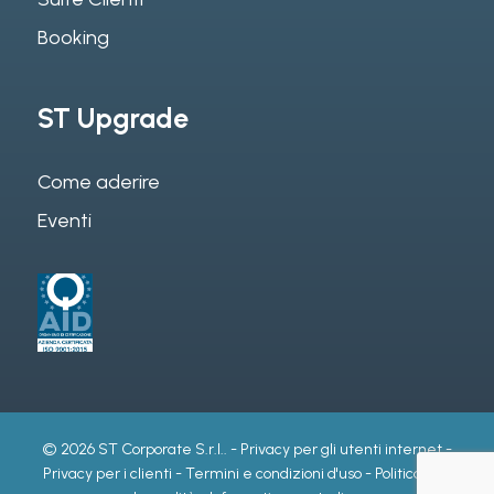
Booking
ST Upgrade
Come aderire
Eventi
© 2026 ST Corporate S.r.l.. -
Privacy per gli utenti internet
-
Privacy per i clienti
-
Termini e condizioni d'uso
-
Politica per