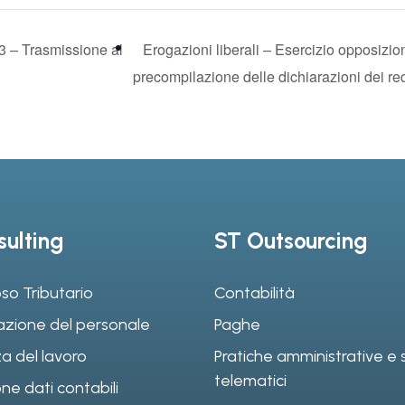
3 – Trasmissione al
Erogazioni liberali – Esercizio opposizion
precompilazione delle dichiarazioni dei re
ulting
ST Outsourcing
so Tributario
Contabilità
azione del personale
Paghe
a del lavoro
Pratiche amministrative e s
telematici
ne dati contabili