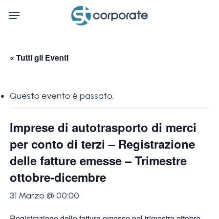
Skip
Menu
to
main
content
« Tutti gli Eventi
Questo evento è passato.
Imprese di autotrasporto di merci
per conto di terzi – Registrazione
delle fatture emesse – Trimestre
ottobre-dicembre
31 Marzo @ 00:00
Registrazione delle fatture emesse nel trimestre ottobre-