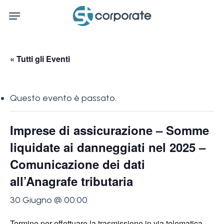
Skip
Menu
to
main
content
« Tutti gli Eventi
Questo evento è passato.
Imprese di assicurazione – Somme
liquidate ai danneggiati nel 2025 –
Comunicazione dei dati
all’Anagrafe tributaria
30 Giugno @ 00:00
Termine per effettuare la trasmissione in via telematica