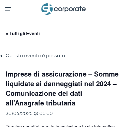
Skip
Menu
to
main
content
« Tutti gli Eventi
Questo evento è passato.
Imprese di assicurazione – Somme
liquidate ai danneggiati nel 2024 –
Comunicazione dei dati
all’Anagrafe tributaria
30/06/2025 @ 00:00
Termine per effettuare la trasmissione in via telematica