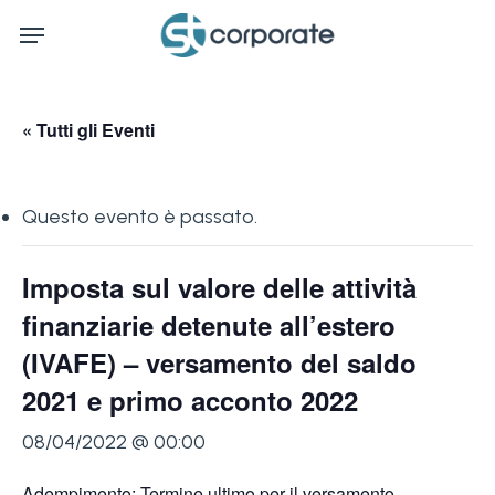
Skip
Menu
to
main
content
« Tutti gli Eventi
Questo evento è passato.
Imposta sul valore delle attività
finanziarie detenute all’estero
(IVAFE) – versamento del saldo
2021 e primo acconto 2022
08/04/2022 @ 00:00
Adempimento: Termine ultimo per il versamento