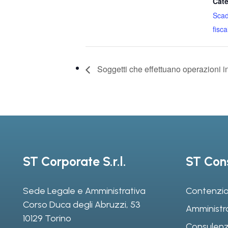
Cate
Sca
fiscal
Soggetti che effettuano operazioni i
ST Corporate S.r.l.
ST Cons
Sede Legale e Amministrativa
Contenzio
Corso Duca degli Abruzzi, 53
Amministr
10129 Torino
Consulenz