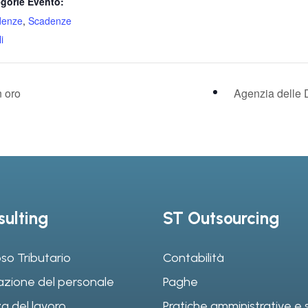
gorie Evento:
denze
,
Scadenze
i
n oro
Agenzia delle 
ulting
ST Outsourcing
so Tributario
Contabilità
azione del personale
Paghe
a del lavoro
Pratiche amministrative e s