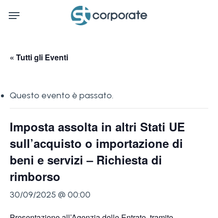
Skip
Menu
to
main
content
« Tutti gli Eventi
Questo evento è passato.
Imposta assolta in altri Stati UE
sull’acquisto o importazione di
beni e servizi – Richiesta di
rimborso
30/09/2025 @ 00:00
Presentazione all’Agenzia delle Entrate, tramite