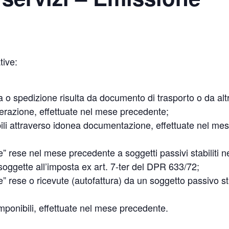
tive:
na o spedizione risulta da documento di trasporto o da al
’operazione, effettuate nel mese precedente;
uabili attraverso idonea documentazione, effettuate nel me
e” rese nel mese precedente a soggetti passivi stabiliti nel
ggette all’imposta ex art. 7-ter del DPR 633/72;
he” rese o ricevute (autofattura) da un soggetto passivo st
imponibili, effettuate nel mese precedente.