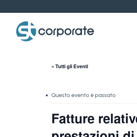
Skip
to
main
content
« Tutti gli Eventi
Questo evento è passato.
Fatture relati
prestazioni di