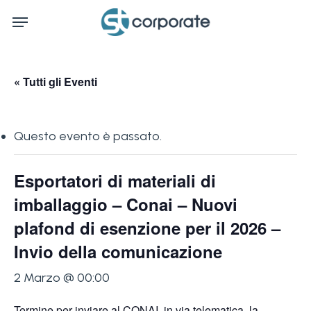
Skip
Menu
to
main
content
« Tutti gli Eventi
Questo evento è passato.
Esportatori di materiali di
imballaggio – Conai – Nuovi
plafond di esenzione per il 2026 –
Invio della comunicazione
2 Marzo @ 00:00
Termine per inviare al CONAI, in via telematica, la