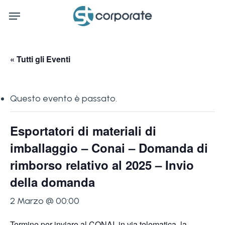
Skip
Menu
to
main
content
« Tutti gli Eventi
Questo evento è passato.
Esportatori di materiali di
imballaggio – Conai – Domanda di
rimborso relativo al 2025 – Invio
della domanda
2 Marzo @ 00:00
Termine per inviare al CONAI, in via telematica, la